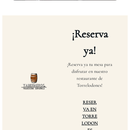
¡Reserva
ya!
¡Reserva ya tu mesa para
disfrutar en nuestro
restaurante de
Torrelodones!
RESER
VA EN
TORRE
LODON