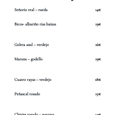
Señorio real – rueda
14€
Bicos- albariño rias baixas
19€
Goleta azul – verdejo
16€
Maruxa – godello
19€
Cuatro rayas – verdejo
18€
Peñascal rosado
15€
Chivite rosado – navarra
14€