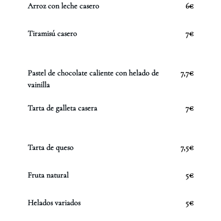
Arroz con leche casero
6€
Tiramisú casero
7€
Pastel de chocolate caliente con helado de
7,7€
vainilla
Tarta de galleta casera
7€
Tarta de queso
7,5€
Fruta natural
5€
Helados variados
5€