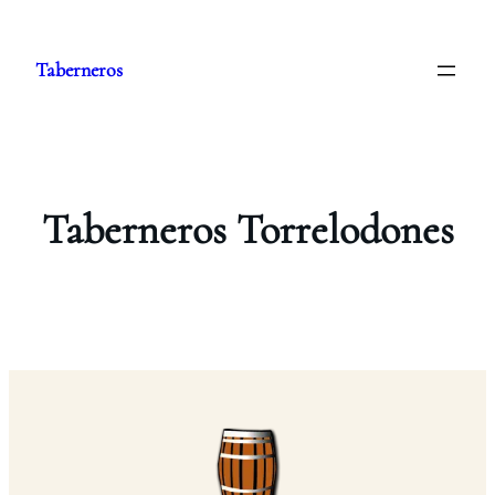
Saltar
al
Taberneros
contenido
Taberneros Torrelodones